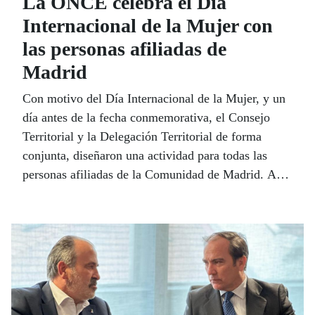
La ONCE celebra el Día
Internacional de la Mujer con
las personas afiliadas de
Madrid
Con motivo del Día Internacional de la Mujer, y un
día antes de la fecha conmemorativa, el Consejo
Territorial y la Delegación Territorial de forma
conjunta, diseñaron una actividad para todas las
personas afiliadas de la Comunidad de Madrid. Así,
el pasado 7 de marzo, 80 personas pudieron asistir a
la representación de la obra teatral “La Casa de
Bernarda Alba”, de Federico García Lorca, además,
función accesible mediante audiodescripción en el
Teatro María Guerrero.