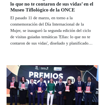
lo que no te contaron de sus vidas’ en el
Museo Tiflológico de la ONCE
El pasado 11 de marzo, en torno a la
conmemoración del Día Internacional de la
Mujer, se inauguró la segunda edición del ciclo
de visitas guiadas temáticas 'Ellas: lo que no te
contaron de sus vidas', diseñado y planificado
por la técnica del Museo Tiflológico, Mireia
Rodríguez Dilla, y el Agente de Igualdad de la
ONCE en la Comunidad de Madrid, Juan Carlos
Villanueva Mateo, y amenizado con la voz de la
soprano afiliada Marina Rojas.