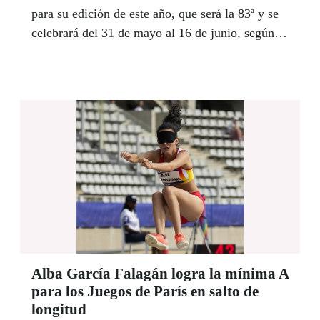
para su edición de este año, que será la 83ª y se
celebrará del 31 de mayo al 16 de junio, según
anunciaron las entidades. Esta alianza “subraya
la importancia de la lectura y la escritura como
disciplinas igualmente valiosas y
complementarias a la práctica deportiva”,
afirmaron.
Alba García Falagán logra la mínima A
para los Juegos de París en salto de
longitud