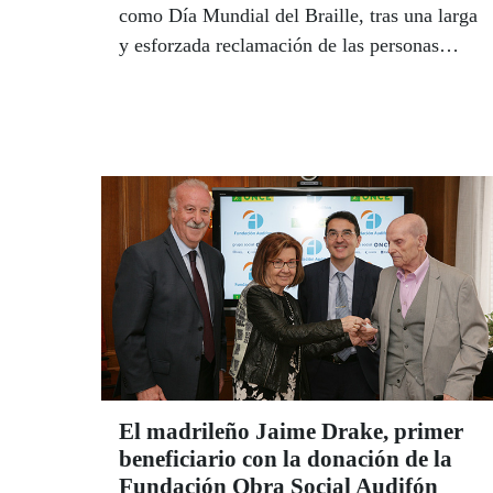
como Día Mundial del Braille, tras una larga
y esforzada reclamación de las personas
ciegas de todo el mundo, también de la
ONCE, para fijar este reconocimiento en la
fecha del nacimiento del creador de este
sistema, el francés Louis Braille. El estand
de la ONCE está ubicado en el Paseo
Central, junto al número 137.
El madrileño Jaime Drake, primer
beneficiario con la donación de la
Fundación Obra Social Audifón