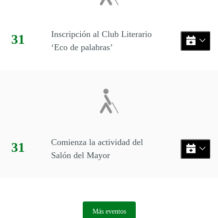
Inscripción al Club Literario
Día:
31
‘Eco de palabras’
Comienza la actividad del
Día:
31
Salón del Mayor
Más eventos