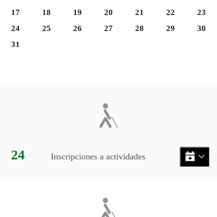
Lunes 17
Martes 18
Miércoles 19
Jueves 20
Viernes 21
Sábado 22
Domi
17
18
19
20
21
22
23
Martes 25
Miércoles 26
Jueves 27
Viernes 28
Sábado 29
Domi
24
25
26
27
28
29
30
31
Final del calendario
Eventos disponibles en el mes
Día:
24
Inscripciones a actividades