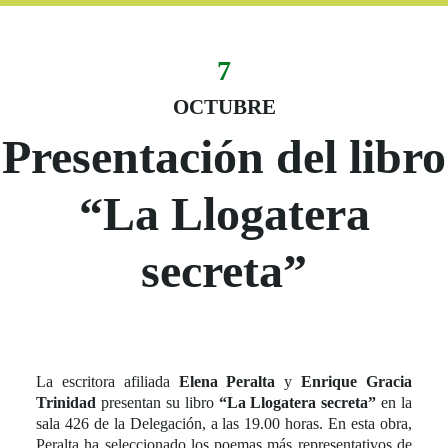
7
Evento:
Fecha del evento
07 d’octubre
OCTUBRE
Presentación del libro
“La Llogatera
secreta”
La escritora afiliada
Elena Peralta
y
Enrique Gracia
Trinidad
presentan su libro
“La Llogatera secreta”
en la
sala 426 de la Delegación, a las 19.00 horas. En esta obra,
Peralta ha seleccionado los poemas más representativos de