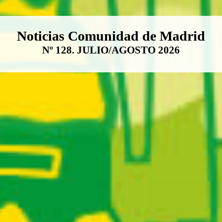
Boletín Noticias Comunidad de M
Noticias Comunidad de Madrid
Nº 128. JULIO/AGOSTO 2026