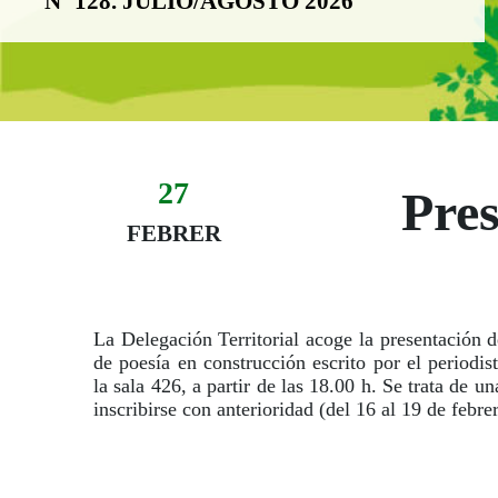
Nº 128. JULIO/AGOSTO 2026
27
Evento:
Pres
Fecha del evento
27 de febrer
FEBRER
La Delegación Territorial acoge la presentación 
de poesía en construcción escrito por el periodis
la sala 426, a partir de las 18.00 h. Se trata de u
inscribirse con anterioridad (del 16 al 19 de febrer