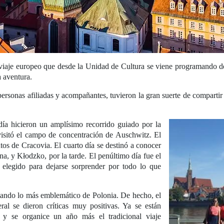
l viaje europeo que desde la Unidad de Cultura se viene programando d
a aventura.
sonas afiliadas y acompañantes, tuvieron la gran suerte de compartir u
día hicieron un amplísimo recorrido guiado por la
 visitó el campo de concentración de Auschwitz. El
antos de Cracovia. El cuarto día se destinó a conocer
a, y Kłodzko, por la tarde. El penúltimo día fue el
l elegido para dejarse sorprender por todo lo que
tando lo más emblemático de Polonia. De hecho, el
al se dieron críticas muy positivas. Ya se están
y se organice un año más el tradicional viaje