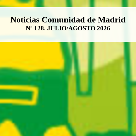
Boletín Noticias Comunidad de M
Noticias Comunidad de Madrid
Nº 128. JULIO/AGOSTO 2026