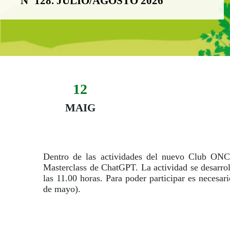
Nº 128. JULIO/AGOSTO 2026
12
Evento:
Fecha del evento
12 de maig
MAIG
Dentro de las actividades del nuevo Club ONC
Masterclass de ChatGPT. La actividad se desarroll
las 11.00 horas. Para poder participar es necesario
de mayo).