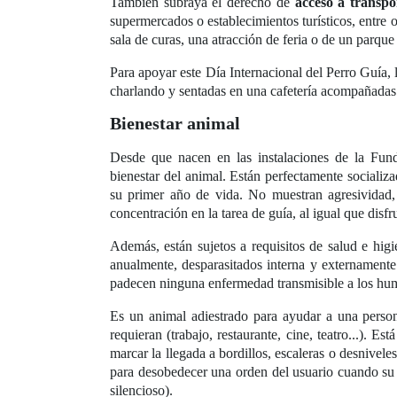
También subraya el derecho de
acceso a transpo
supermercados o establecimientos turísticos, entre 
sala de curas, una atracción de feria o de un parque
Para apoyar este Día Internacional del Perro Guía,
charlando y sentadas en una cafetería acompañadas
Bienestar animal
Desde que nacen en las instalaciones de la Fu
bienestar del animal. Están perfectamente socializa
su primer año de vida. No muestran agresividad,
concentración en la tarea de guía, al igual que disf
Además, están sujetos a requisitos de salud e hig
anualmente, desparasitados interna y externamente
padecen ninguna enfermedad transmisible a los h
Es un animal adiestrado para ayudar a una person
requieran (trabajo, restaurante, cine, teatro...). E
marcar la llegada a bordillos, escaleras o desnivele
para desobedecer una orden del usuario cuando su e
silencioso).