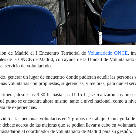
ión de Madrid el I Encuentro Territorial de
Voluntariado ONCE
, i
les de la ONCE de Madrid, con ayuda de la Unidad de Voluntariado de
l servicio de voluntariado.
ado, generar un lugar de encuentro donde pudieran acudir las personas vo
rsonas voluntarias con propuestas, sugerencias, y mejoras, para que el s
rimera, desde las 9.30 h. hasta las 11.15 h., se realizaron las prese
qué punto se encuentra ahora mismo, tanto a nivel nacional, como a ni
mesa de experiencias.
ividió a las personas voluntarias en 5 grupos de trabajo. Con ayuda de
 debate acerca de las mejoras que se podían llevar a cabo en voluntar
 trasladaron al coordinador de voluntariado de Madrid para su gestión.