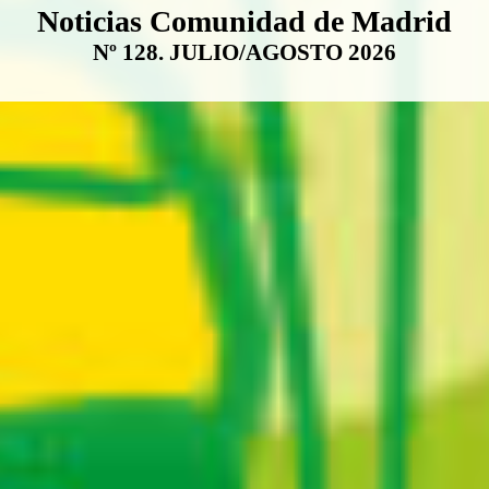
Boletín Noticias Comunidad de M
Noticias Comunidad de Madrid
Nº 128. JULIO/AGOSTO 2026