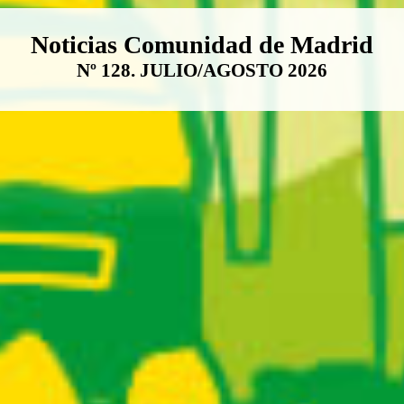
Boletín Noticias Comunidad de M
Noticias Comunidad de Madrid
Nº 128. JULIO/AGOSTO 2026