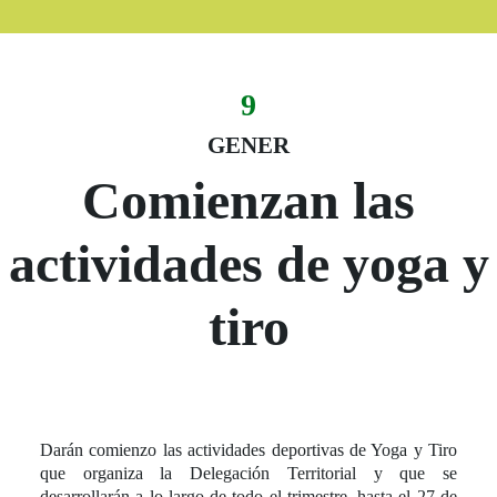
9
Evento:
Fecha del evento
09 de gener
GENER
Comienzan las
actividades de yoga y
tiro
Darán comienzo las actividades deportivas de Yoga y Tiro
que organiza la Delegación Territorial y que se
desarrollarán a lo largo de todo el trimestre, hasta el 27 de