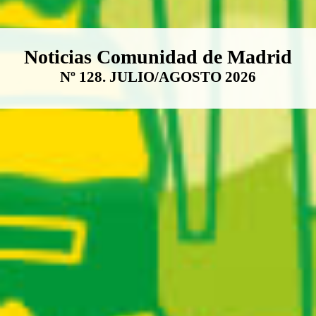
Boletín Noticias Comunidad de M
Noticias Comunidad de Madrid
Nº 128. JULIO/AGOSTO 2026