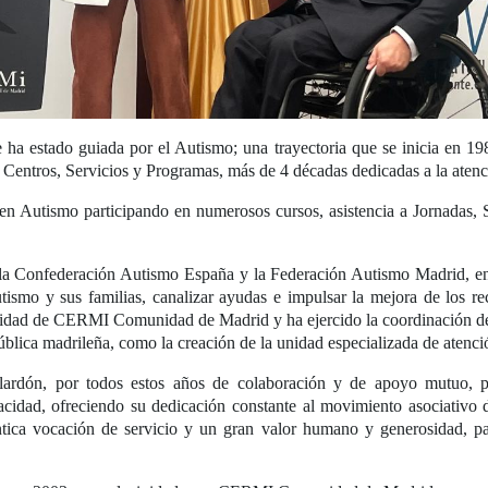
a estado guiada por el Autismo; una trayectoria que se inicia en 198
Centros, Servicios y Programas, más de 4 décadas dedicadas a la atenci
en Autismo participando en numerosos cursos, asistencia a Jornadas,
 de la Confederación Autismo España y la Federación Autismo Madri
tismo y sus familias, canalizar ayudas e impulsar la mejora de los rec
nidad de CERMI Comunidad de Madrid y ha ejercido la coordinación d
pública madrileña, como la creación de la unidad especializada de at
lardón, por todos estos años de colaboración y de apoyo mutuo, po
acidad, ofreciendo su dedicación constante al movimiento asociativo 
ntica vocación de servicio y un gran valor humano y generosidad, pa