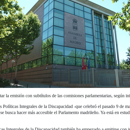
la emisión con subtítulos de las comisiones parlamentarias, según inf
s Políticas Integrales de la Discapacidad -que celebró el pasado 9 de ma
e busca hacer más accesible el Parlamento madrileño. Ya está en estudi
icas Integrales de la Discapacidad también ha empezado a emitirse con i