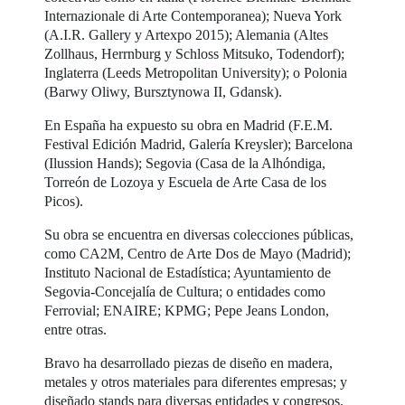
Internazionale di Arte Contemporanea); Nueva York
(A.I.R. Gallery y Artexpo 2015); Alemania (Altes
Zollhaus, Herrnburg y Schloss Mitsuko, Todendorf);
Inglaterra (Leeds Metropolitan University); o Polonia
(Barwy Oliwy, Bursztynowa II, Gdansk).
En España ha expuesto su obra en Madrid (F.E.M.
Festival Edición Madrid, Galería Kreysler); Barcelona
(Ilussion Hands); Segovia (Casa de la Alhóndiga,
Torreón de Lozoya y Escuela de Arte Casa de los
Picos).
Su obra se encuentra en diversas colecciones públicas,
como CA2M, Centro de Arte Dos de Mayo (Madrid);
Instituto Nacional de Estadística; Ayuntamiento de
Segovia-Concejalía de Cultura; o entidades como
Ferrovial; ENAIRE; KPMG; Pepe Jeans London,
entre otras.
Bravo ha desarrollado piezas de diseño en madera,
metales y otros materiales para diferentes empresas; y
diseñado stands para diversas entidades y congresos.