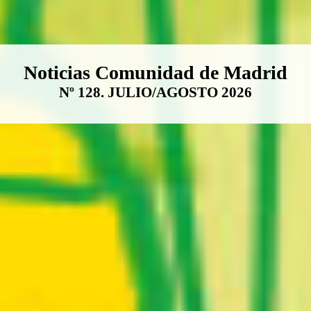
Boletín Noticias Comunidad de M
Noticias Comunidad de Madrid
Nº 128. JULIO/AGOSTO 2026