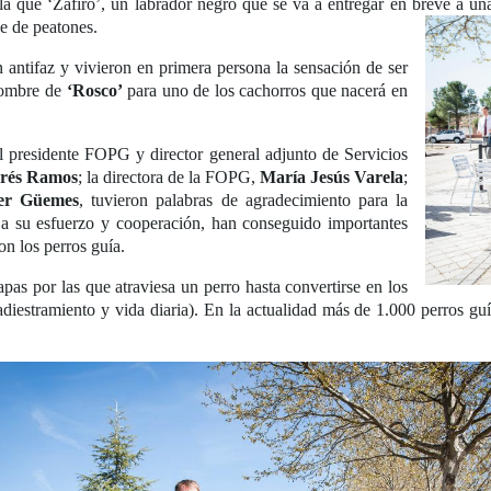
n la que ‘Zafiro’, un labrador negro que se va a entregar en breve a u
ce de peatones.
antifaz y vivieron en primera persona la sensación de ser
 nombre de
‘Rosco’
para uno de los cachorros que nacerá en
el presidente FOPG y director general adjunto de Servicios
rés
Ramos
; la directora de la FOPG,
María Jesús Varela
;
er
Güemes
, tuvieron palabras de agradecimiento para la
s a su esfuerzo y cooperación, han conseguido importantes
on los perros guía.
apas por las que atraviesa un perro hasta convertirse en los
 adiestramiento y vida diaria). En la actualidad más de 1.000 perros 