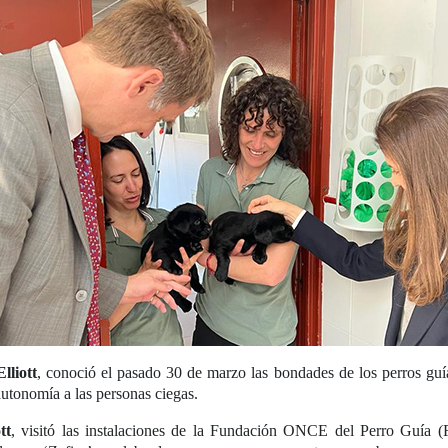
lliott
, conoció el pasado 30 de marzo las bondades de los perros guí
autonomía a las personas ciegas.
tt
, visitó las instalaciones de la Fundación ONCE del Perro Guía (F