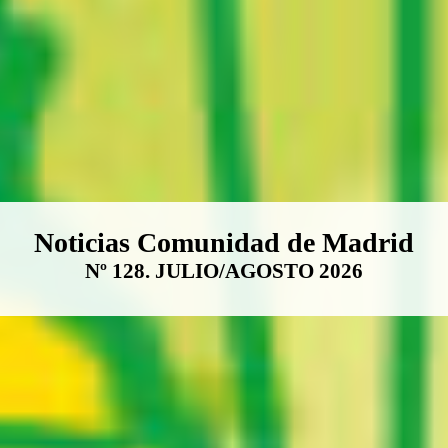
Boletín Noticias Comunidad de M
Noticias Comunidad de Madrid
Nº 128. JULIO/AGOSTO 2026