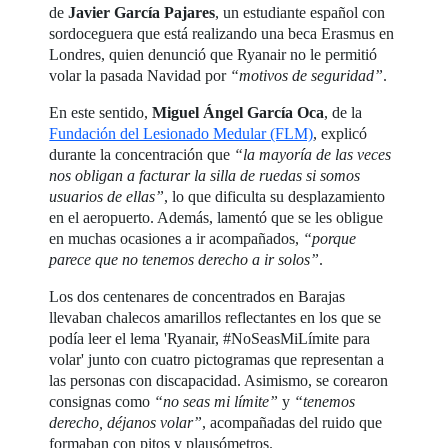
de
Javier García Pajares
, un estudiante español con
sordoceguera que está realizando una beca Erasmus en
Londres, quien denunció que Ryanair no le permitió
volar la pasada Navidad por
“motivos de seguridad”
.
En este sentido,
Miguel Ángel García Oca
, de la
Fundación del Lesionado Medular (FLM)
, explicó
durante la concentración que
“la mayoría de las veces
nos obligan a facturar la silla de ruedas si somos
usuarios de ellas”
, lo que dificulta su desplazamiento
en el aeropuerto. Además, lamentó que se les obligue
en muchas ocasiones a ir acompañados,
“porque
parece que no tenemos derecho a ir solos”
.
Los dos centenares de concentrados en Barajas
llevaban chalecos amarillos reflectantes en los que se
podía leer el lema 'Ryanair, #NoSeasMiLímite para
volar' junto con cuatro pictogramas que representan a
las personas con discapacidad. Asimismo, se corearon
consignas como
“no seas mi límite”
y
“tenemos
derecho, déjanos volar”
, acompañadas del ruido que
formaban con pitos y plausómetros.