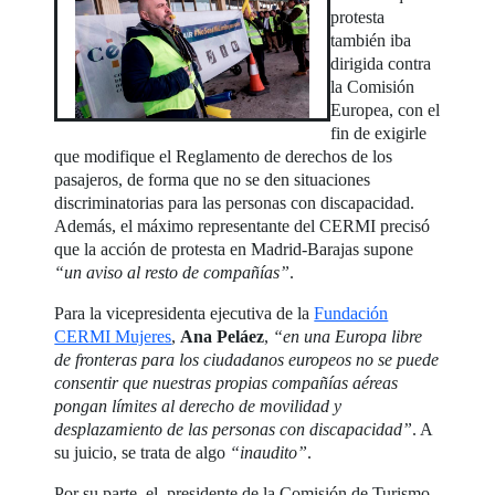
protesta
también iba
dirigida contra
la Comisión
Europea, con el
fin de exigirle
que modifique el Reglamento de derechos de los
pasajeros, de forma que no se den situaciones
discriminatorias para las personas con discapacidad.
Además, el máximo representante del CERMI precisó
que la acción de protesta en Madrid-Barajas supone
“un aviso al resto de compañías”
.
Para la vicepresidenta ejecutiva de la
Fundación
CERMI Mujeres
,
Ana Peláez
,
“en una Europa libre
de fronteras para los ciudadanos europeos no se puede
consentir que nuestras propias compañías aéreas
pongan límites al derecho de movilidad y
desplazamiento de las personas con discapacidad”
. A
su juicio, se trata de algo
“inaudito”
.
Por su parte, el presidente de la Comisión de Turismo