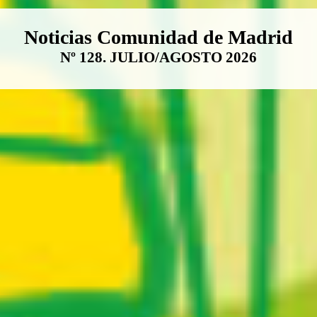
Boletín Noticias Comunidad de M
Noticias Comunidad de Madrid
Nº 128. JULIO/AGOSTO 2026