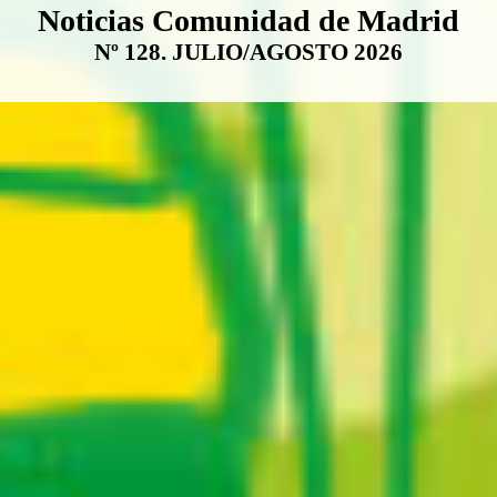
Boletín Noticias Comunidad de M
Noticias Comunidad de Madrid
Nº 128. JULIO/AGOSTO 2026