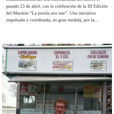
pasado 23 de abril, con la celebración de la III Edición
del Maratón “La poesía nos une”. Una iniciativa
impulsada y coordinada, en gran medida, por la
afiliada Elena Peralta, poetisa y rapsoda, actriz
también del grupo ‘La Luciérnaga’, pero sobre todo,
gran amante y divulgadora nata de la creación
literaria, en especial de aquella que surge en forma de
versos. Entre otras actividades, en la actualidad, Elena
desarrolla y participa en diferentes talleres literarios.