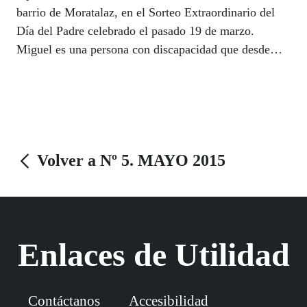
barrio de Moratalaz, en el Sorteo Extraordinario del
Día del Padre celebrado el pasado 19 de marzo.
Miguel es una persona con discapacidad que desde
hace dos años vende cupones y otros productos de
juego de la ONCE, en la calle Marroquina, zona de La
Lonja, muy conocida en el barrio por sus galerías
comerciales y bares, como el restaurante Mijares,
donde Miguel suele repartir la suerte.
Volver a Nº 5. MAYO 2015
Enlaces de Utilidad
Contáctanos
Accesibilidad