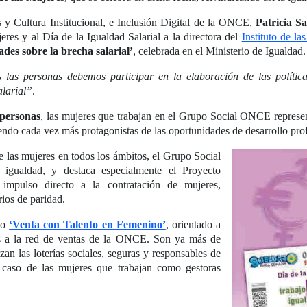
y Cultura Institucional, e Inclusión Digital de la ONCE,
Patricia S
res y al Día de la Igualdad Salarial a la directora del
Instituto de la
des sobre la brecha salarial’
, celebrada en el Ministerio de Igualdad.
s las personas debemos participar en la elaboración de las políti
alarial”
.
 personas
, las mujeres que trabajan en el Grupo Social ONCE repres
endo cada vez más protagonistas de las oportunidades de desarrollo pr
e las mujeres en todos los ámbitos, el Grupo Social
igualdad, y destaca especialmente el Proyecto
impulso directo a la contratación de mujeres,
rios de paridad.
mo
‘Venta con Talento en Femenino’
, orientado a
as a la red de ventas de la ONCE. Son ya más de
an las loterías sociales, seguras y responsables de
caso de las mujeres que trabajan como gestoras