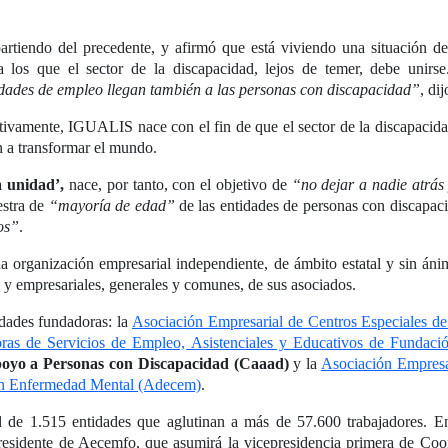
partiendo del precedente, y afirmó que está viviendo una situación d
 los que el sector de la discapacidad, lejos de temer, debe unirs
idades de empleo llegan también a las personas con discapacidad”
, dij
tivamente, IGUALIS nace con el fin de que el sector de la discapacid
n a transformar el mundo.
a unidad’,
nace, por tanto, con el objetivo de
“no dejar a nadie atrás
estra de
“mayoría de edad”
de las entidades de personas con discapac
ios”
.
organización empresarial independiente, de ámbito estatal y sin ánimo 
es y empresariales, generales y comunes, de sus asociados.
dades fundadoras: la
Asociación Empresarial de Centros Especiale
oras de Servicios de Empleo, Asistenciales y Educativos de Fund
Apoyo a Personas con Discapacidad (Caaad)
y la
Asociación Empresar
con Enfermedad Mental (Adecem)
.
tal de 1.515 entidades que aglutinan a más de 57.600 trabajadores. 
presidente de Aecemfo, que asumirá la vicepresidencia primera de Coo