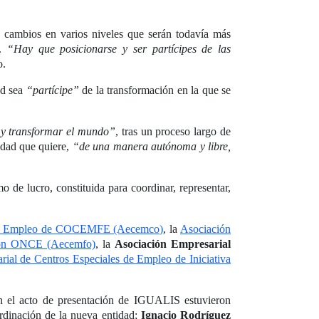
e cambios en varios niveles que serán todavía más
e.
“Hay que posicionarse y ser partícipes de las
o.
ad sea
“partícipe”
de la transformación en la que se
 y transformar el mundo”
, tras un proceso largo de
idad que quiere,
“de una manera autónoma y libre,
de lucro, constituida para coordinar, representar,
s de Empleo de COCEMFE (Aecemco)
, la
Asociación
ación ONCE (Aecemfo)
, la
Asociación Empresarial
ial de Centros Especiales de Empleo de Iniciativa
En el acto de presentación de IGUALIS estuvieron
rdinación de la nueva entidad;
Ignacio Rodríguez