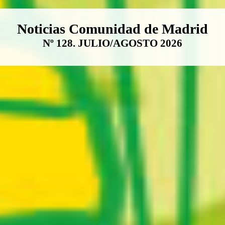
Boletín Noticias Comunidad de M
Noticias Comunidad de Madrid
Nº 128. JULIO/AGOSTO 2026