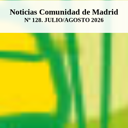
Boletín Noticias Comunidad de M
Noticias Comunidad de Madrid
Nº 128. JULIO/AGOSTO 2026