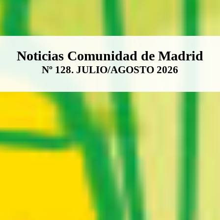
Boletín Noticias Comunidad de M
Noticias Comunidad de Madrid
Nº 128. JULIO/AGOSTO 2026