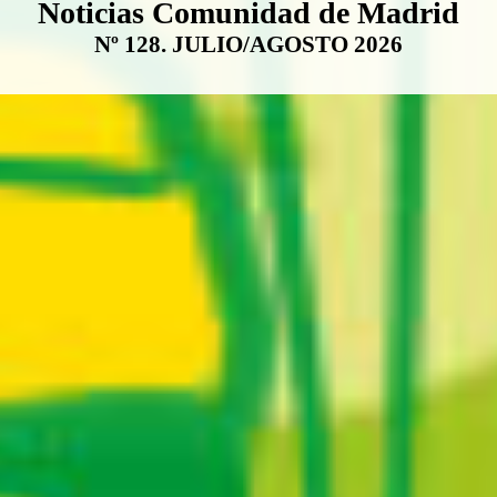
Boletín Noticias Comunidad de M
Noticias Comunidad de Madrid
Nº 128. JULIO/AGOSTO 2026