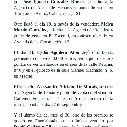
por
José Ignacio González Ramos
, adscrito a la
Agencia de Alcalá de Henares y punto de venta en
Torrejón de Ardoz, Calle Grecia, 181.
Otro llegó el día 18, a través de la vendedora
Melva
Martín González
, adscrita a la Agencia de Villalba y
punto de venta en El Escorial, en quiosco ubicado en
Avenida de la Constitución, 13.
El día 24,
Lydia Aguilera Alba
dejó otro boleto
premiado con esos 3.000 euros, en alguno de sus
puntos de venta situados en el área de la calle Retama,
nº 6 y en el quiosco de la calle Manuel Machado, nº 6,
en Madrid.
El vendedor
Alessandro Adriano De Morais
, adscrito
a la Agencia de Tetuán y punto de venta en el stand de
Carretera Fuencarral, nº 58, dejó otro premio de la
misma cuantía el día 27 de septiembre.
Y el último día del mes, el 30, otro de los premios se
quedó en Fuenlabrada, en un boleto vendido por
David Gallardo Gil
, adscrito a la Agencia de Leganés