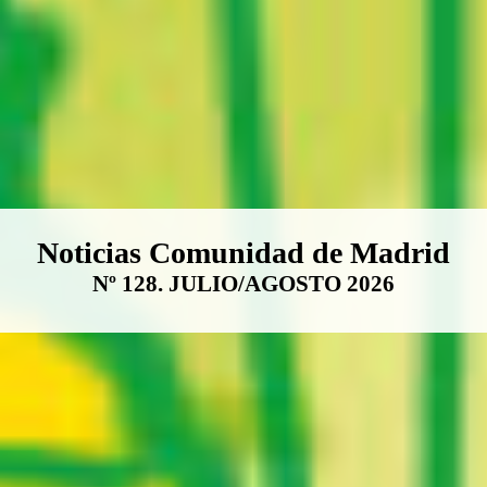
Boletín Noticias Comunidad de M
Noticias Comunidad de Madrid
Nº 128. JULIO/AGOSTO 2026