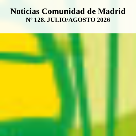
Boletín Noticias Comunidad de M
Noticias Comunidad de Madrid
Nº 128. JULIO/AGOSTO 2026