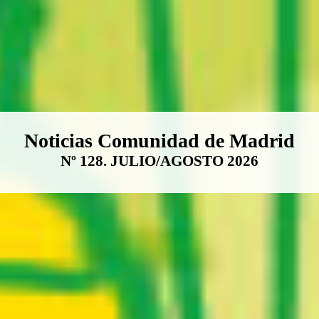
Boletín Noticias Comunidad de M
Noticias Comunidad de Madrid
Nº 128. JULIO/AGOSTO 2026