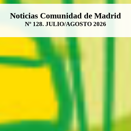
Boletín Noticias Comunidad de M
Noticias Comunidad de Madrid
Nº 128. JULIO/AGOSTO 2026