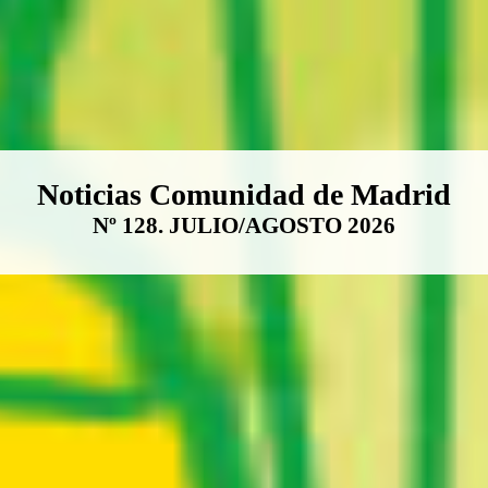
Boletín Noticias Comunidad de M
Noticias Comunidad de Madrid
Nº 128. JULIO/AGOSTO 2026