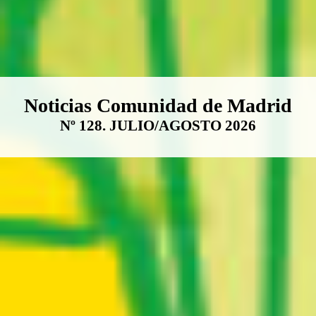
Boletín Noticias Comunidad de M
Noticias Comunidad de Madrid
Nº 128. JULIO/AGOSTO 2026