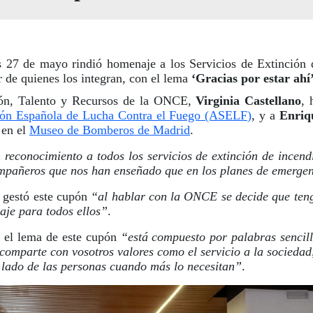
27 de mayo rindió homenaje a los Servicios de Extinción 
r de quienes los integran, con el lema
‘Gracias por estar ahí
ción, Talento y Recursos de la ONCE,
Virginia Castellano
,
ión Española de Lucha Contra el Fuego (ASELF)
, y a
Enriq
 en el
Museo de Bomberos de Madrid
.
n reconocimiento a todos los servicios de extinción de incend
ompañeros que nos han enseñado que en los planes de emergen
 gestó este cupón
“al hablar con la ONCE se decide que teng
aje para todos ellos”
.
e el lema de este cupón
“está compuesto por palabras sencill
omparte con vosotros valores como el servicio a la sociedad, 
 lado de las personas cuando más lo necesitan”
.