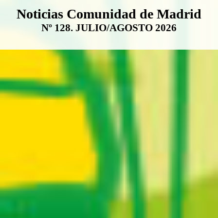
Boletín Noticias Comunidad de M
Noticias Comunidad de Madrid
Nº 128. JULIO/AGOSTO 2026