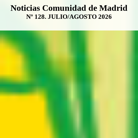
Boletín Noticias Comunidad de M
Noticias Comunidad de Madrid
Nº 128. JULIO/AGOSTO 2026