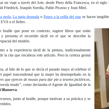
izar un viaje a través del Arte, desde Piero della Francesca, en el sig
 Friedrich, Joaquín Sorolla, Pablo Picasso y Joan Miró.
a perla
,
La maja desnuda
o
Paseo a la orilla del mar
se hacen tangibles
 EVA o el fieltro.
braille que pone en contexto, sugiere libros que están
 presenta el recorrido táctil en el que se describe la
espacial del modelo.
 a la experiencia táctil de la pintura, tradicionalmente
 la cita que encabeza este artículo. Pero la certeza genial
a, al hilo de lo que se decía el pasado mayo al celebrar el
el papel trascendental que la mujer ha desempeñado en la
es que ejercen de musas para dar pie a tesoros pictóricos,
o poesía muda”
, como declaraba el Agente de Igualdad de la
Villanueva
.
cursos, junto al braille, porque motivan a su práctica y se
entidos.