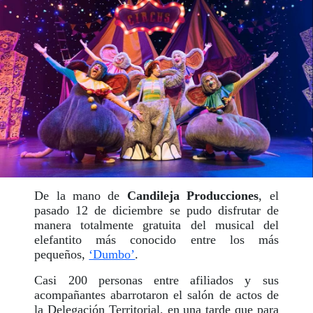
De la mano de
Candileja Producciones
, el
pasado 12 de diciembre se pudo disfrutar de
manera totalmente gratuita del musical del
elefantito más conocido entre los más
pequeños,
‘Dumbo’
.
Casi 200 personas entre afiliados y sus
acompañantes abarrotaron el salón de actos de
la Delegación Territorial, en una tarde que para