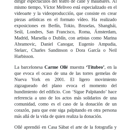
dirigir espectáculos del teatro de calle y malabares. Al
mismo tiempo, Víctor Meliveo está especializado en el
videoarte y la videoproducción, que consiste en crear
piezas artísticas en el formato vídeo. Ha realizado
exposiciones en Berlín, Tokio, Bruselas, Shanghái,
Seúl, Londres, San Francisco, Roma, Ámsterdam,
Madrid, Marsella o Dublín, con artistas como Marina
Abramovic, Daniel Canogar, Eugenio Ampudia,
Stelarc, Charles Sandinson o Dora García o Neil
Harbisson.
La barcelonesa
Carme Ollé
muestra
‘Titubeo’
, en la
que evoca el ocaso de una de las torres gemelas de
Nueva York en 2001. El ligero movimiento
zigzagueado del plano evoca el momento del
hundimiento del edificio. Con ‘Sigue Palpitando’ hace
referencia a uno de los actos más solidarios de una
comunidad, como es el caso de la donación de un
corazón, para que este siga palpitando en otra persona
más allá de la vida de quien realiza la donación.
Ollé aprendió en Casa Sàbat el arte de la fotografía y