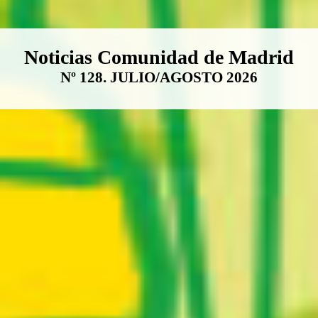
Boletín Noticias Comunidad de M
Noticias Comunidad de Madrid
Nº 128. JULIO/AGOSTO 2026