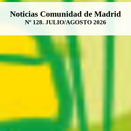
Boletín Noticias Comunidad de M
Noticias Comunidad de Madrid
Nº 128. JULIO/AGOSTO 2026