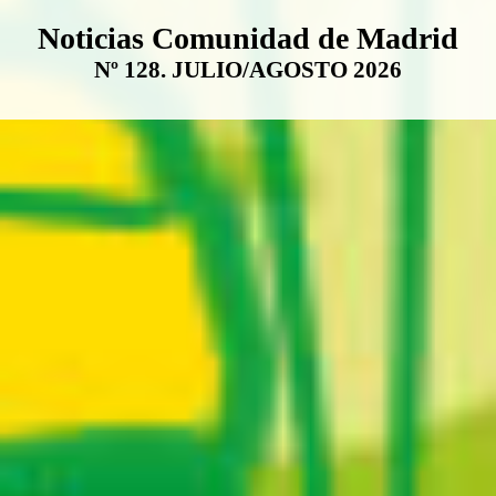
Boletín Noticias Comunidad de M
Noticias Comunidad de Madrid
Nº 128. JULIO/AGOSTO 2026