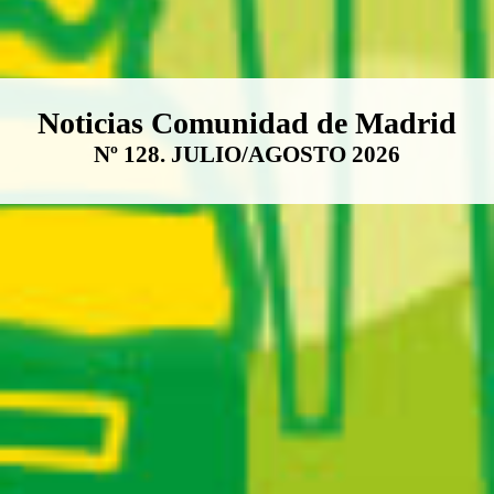
Boletín Noticias Comunidad de M
Noticias Comunidad de Madrid
Nº 128. JULIO/AGOSTO 2026