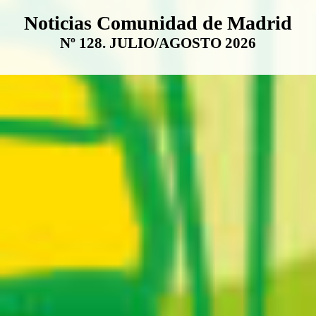
Boletín Noticias Comunidad de M
Noticias Comunidad de Madrid
Nº 128. JULIO/AGOSTO 2026