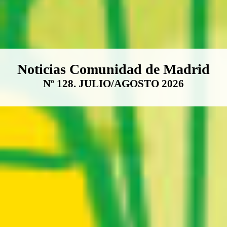
Boletín Noticias Comunidad de M
Noticias Comunidad de Madrid
Nº 128. JULIO/AGOSTO 2026