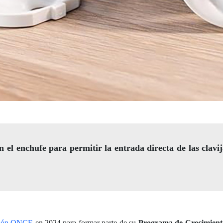
n el enchufe para permitir la entrada directa de las clavij
ión ONCE
en 2024 para formar parte de su
Programa de Crecimient