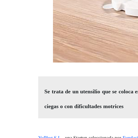
Se trata de un utensilio que se coloca e
ciegas o con dificultades motrices
YuPlug S.L.
, una Startup seleccionada por
Fundac