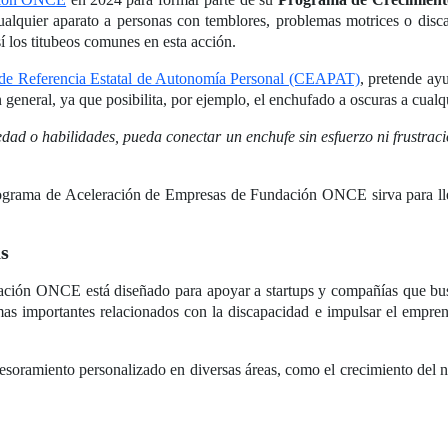
cualquier aparato a personas con temblores, problemas motrices o discap
así los titubeos comunes en esta acción.
de Referencia Estatal de Autonomía Personal (CEAPAT)
, pretende ay
n general, ya que posibilita, por ejemplo, el enchufado a oscuras a cual
edad o habilidades, pueda conectar un enchufe sin esfuerzo ni frustrac
grama de Aceleración de Empresas de Fundación ONCE sirva para lleva
as
ión ONCE está diseñado para apoyar a startups y compañías que busc
as importantes relacionados con la discapacidad e impulsar el emprend
soramiento personalizado en diversas áreas, como el crecimiento del ne