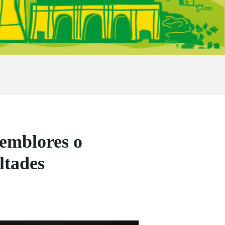
temblores o
ltades