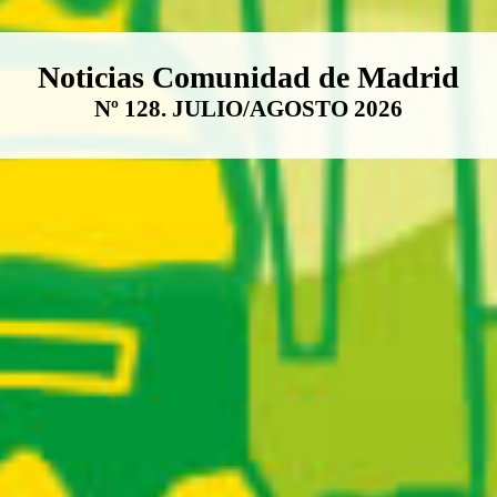
Boletín Noticias Comunidad de M
Noticias Comunidad de Madrid
Nº 128. JULIO/AGOSTO 2026