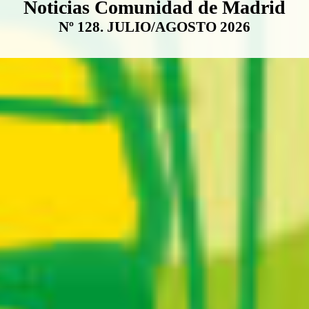
Boletín Noticias Comunidad de M
Noticias Comunidad de Madrid
Nº 128. JULIO/AGOSTO 2026