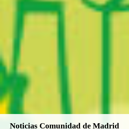
Boletín Noticias Comunidad de M
Noticias Comunidad de Madrid