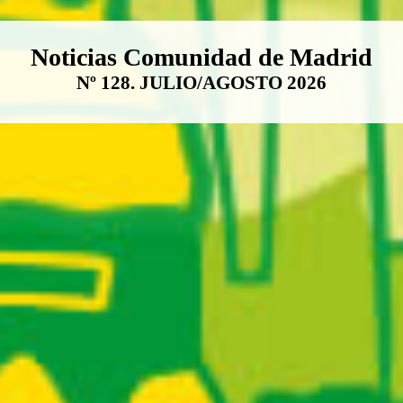
Boletín Noticias Comunidad de M
Noticias Comunidad de Madrid
Nº 128. JULIO/AGOSTO 2026