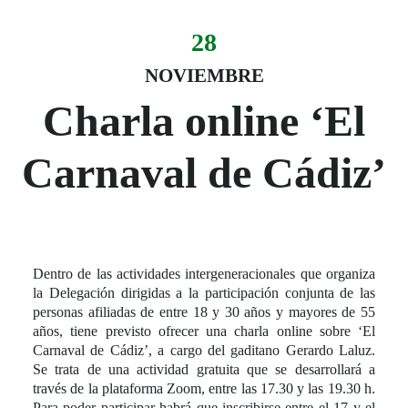
28
Evento:
Fecha del evento
28 noviembre
NOVIEMBRE
Charla online ‘El
Carnaval de Cádiz’
Dentro de las actividades intergeneracionales que organiza
la Delegación dirigidas a la participación conjunta de las
personas afiliadas de entre 18 y 30 años y mayores de 55
años, tiene previsto ofrecer una charla online sobre ‘El
Carnaval de Cádiz’, a cargo del gaditano Gerardo Laluz.
Se trata de una actividad gratuita que se desarrollará a
través de la plataforma Zoom, entre las 17.30 y las 19.30 h.
Para poder participar habrá que inscribirse entre el 17 y el